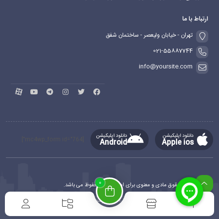
ارتباط با ما
تهران - خیابان ولیعصر - ساختمان شفق
021-55887744
info@yoursite.com
دانلود اپلیکیشن
دانلود اپلیکیشن
[mc4wp_form id="764"]
Android
Apple ios
0
کلیه حقوق مادی و معنوی برای این سایت محفوظ می باشد.
طراحی و توسعه
ماهدیس وب