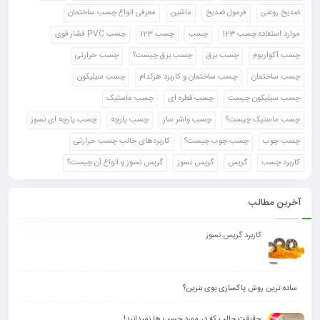
ضدیخ روغنی
فرمول ضدیخ
ماشین
معرفی انواع چسب ساختمان
موارد استفاده چسب 123
چسب
چسب 123
چسب PVC فشار قوی
چسب آکواریوم
چسب برق
چسب برق چیست؟
چسب حرارتی
چسب ساختمان
چسب ساختمان و کاربرد هرکدام
چسب سیلیکون
چسب سیلیکون چیست
چسب قطره ای
چسب ماستیک
چسب ماستیک چیست؟
چسب واشر ساز
چسب پارچه
چسب پارچه ای نسوز
چسب چوب
چسب چوب چیست؟
کاربردهای جالب چسب حرارتی
کاربرد چسب
گریس
گریس نسوز
گریس نسوز و انواع آن چیست؟
آخرین مطالب
کاربرد گریس نسوز
ساده ترین روش پاکسازی بوی بنزین؟
حقیقت جالب که در مورد چسب ها نمیدانید!