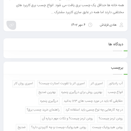
همه خانه ها حداقل یک چسب برق یافت می شود. انواع چسب برق کاربرد های
مختلفی دارند اما همه در عایق سازی کاربرد مشترک ...
هادی قزلباش
6 مهر 1402
دیدگاه ها
برچسب
آب رادیاتور
اسپری اتر
اسپری اتر یا تقویت استارت چیست؟
اسپری روان کار
انواع چسب
بهترین روش برای درزگیری پنجره
بهترین ضدیخ
حقایقی که باید در مورد چسب های 123 بدانید
درزگیری پنجره
در چه کارهایی چه نوع چسبی باید استفاده کرد
راهنمای خرید چسب برق؟
روغن ترمز چیست؟
روغن ترمز چیست؟ و نکات مهم درباره آن
روغن هیدرولیک چیست
روغن هیدرولیک چیست و چه کاربردی دارد؟
ضدیخ