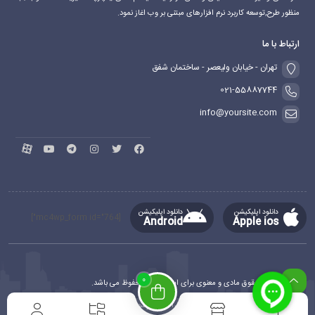
منظور طرح,توسعه کاربرد نرم افزارهای مبتنی بر وب اغاز نمود.
ارتباط با ما
تهران - خیابان ولیعصر - ساختمان شفق
021-55887744
info@yoursite.com
دانلود اپلیکیشن
دانلود اپلیکیشن
[mc4wp_form id="764"]
Android
Apple ios
0
کلیه حقوق مادی و معنوی برای این سایت محفوظ می باشد.
طراحی و توسعه
ماهدیس وب