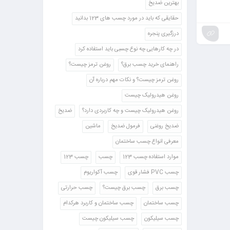
بهترین ضدیخ
حقایقی که باید در مورد چسب های 123 بدانید
درزگیری پنجره
در چه کارهایی چه نوع چسبی باید استفاده کرد
راهنمای خرید چسب برق؟
روغن ترمز چیست؟
روغن ترمز چیست؟ و نکات مهم درباره آن
روغن هیدرولیک چیست
روغن هیدرولیک چیست و چه کاربردی دارد؟
ضدیخ
ضدیخ روغنی
فرمول ضدیخ
ماشین
معرفی انواع چسب ساختمان
موارد استفاده چسب 123
چسب
چسب 123
چسب PVC فشار قوی
چسب آکواریوم
چسب برق
چسب برق چیست؟
چسب حرارتی
چسب ساختمان
چسب ساختمان و کاربرد هرکدام
چسب سیلیکون
چسب سیلیکون چیست