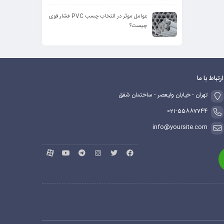
عوامل موثر در انتخاب چسب PVC فشار قوی
چیست؟
ارتباط با ما
تهران - خیابان ولیعصر - ساختمان شفق
021-55887744
info@yoursite.com