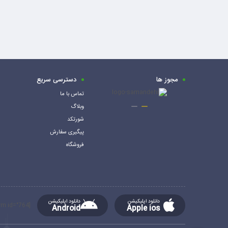
مجوز ها
دسترسی سریع
تماس با ما
وبلاگ
شورتکد
پیگیری سفارش
فروشگاه
دانلود اپلیکیشن
دانلود اپلیکیشن
[mc4wp_form id="764"]
Android
Apple ios