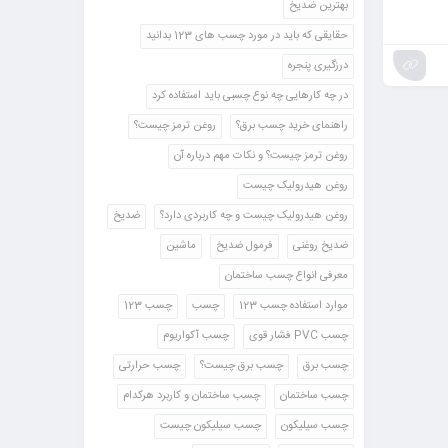
بهترین ضدیخ
حقایقی که باید در مورد چسب های 123 بدانید
درزگیری پنجره
در چه کارهایی چه نوع چسبی باید استفاده کرد
راهنمای خرید چسب برق؟
روغن ترمز چیست؟
روغن ترمز چیست؟ و نکات مهم درباره آن
روغن هیدرولیک چیست
روغن هیدرولیک چیست و چه کاربردی دارد؟
ضدیخ
ضدیخ روغنی
فرمول ضدیخ
ماشین
معرفی انواع چسب ساختمان
موارد استفاده چسب 123
چسب
چسب 123
چسب PVC فشار قوی
چسب آکواریوم
چسب برق
چسب برق چیست؟
چسب حرارتی
چسب ساختمان
چسب ساختمان و کاربرد هرکدام
چسب سیلیکون
چسب سیلیکون چیست