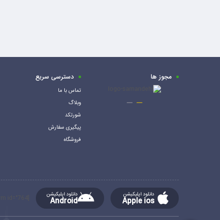
مجوز ها
دسترسی سریع
تماس با ما
وبلاگ
شورتکد
پیگیری سفارش
فروشگاه
دانلود اپلیکیشن
دانلود اپلیکیشن
[mc4wp_form id="764"]
Android
Apple ios