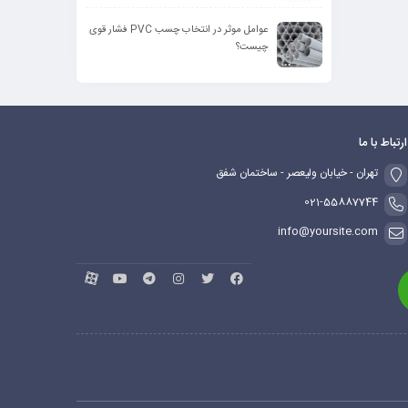
عوامل موثر در انتخاب چسب PVC فشار قوی
چیست؟
ارتباط با ما
تهران - خیابان ولیعصر - ساختمان شفق
021-55887744
info@yoursite.com