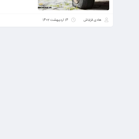
هادی قزلباش
14 اردیبهشت 1402