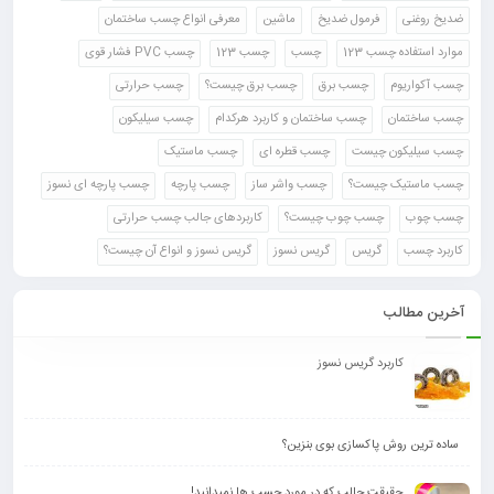
ضدیخ روغنی
فرمول ضدیخ
ماشین
معرفی انواع چسب ساختمان
موارد استفاده چسب 123
چسب
چسب 123
چسب PVC فشار قوی
چسب آکواریوم
چسب برق
چسب برق چیست؟
چسب حرارتی
چسب ساختمان
چسب ساختمان و کاربرد هرکدام
چسب سیلیکون
چسب سیلیکون چیست
چسب قطره ای
چسب ماستیک
چسب ماستیک چیست؟
چسب واشر ساز
چسب پارچه
چسب پارچه ای نسوز
چسب چوب
چسب چوب چیست؟
کاربردهای جالب چسب حرارتی
کاربرد چسب
گریس
گریس نسوز
گریس نسوز و انواع آن چیست؟
آخرین مطالب
کاربرد گریس نسوز
ساده ترین روش پاکسازی بوی بنزین؟
حقیقت جالب که در مورد چسب ها نمیدانید!