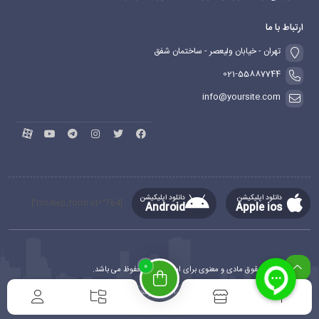
ارتباط با ما
تهران - خیابان ولیعصر - ساختمان شفق
021-55887744
info@yoursite.com
دانلود اپلیکیشن
دانلود اپلیکیشن
[mc4wp_form id="764"]
Android
Apple ios
0
کلیه حقوق مادی و معنوی برای این سایت محفوظ می باشد.
طراحی و توسعه
ماهدیس وب