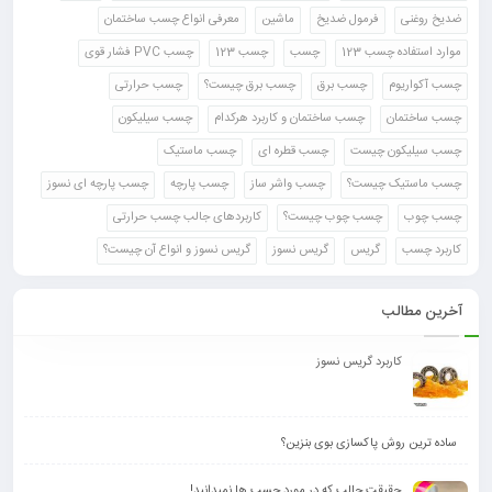
ضدیخ روغنی
فرمول ضدیخ
ماشین
معرفی انواع چسب ساختمان
موارد استفاده چسب 123
چسب
چسب 123
چسب PVC فشار قوی
چسب آکواریوم
چسب برق
چسب برق چیست؟
چسب حرارتی
چسب ساختمان
چسب ساختمان و کاربرد هرکدام
چسب سیلیکون
چسب سیلیکون چیست
چسب قطره ای
چسب ماستیک
چسب ماستیک چیست؟
چسب واشر ساز
چسب پارچه
چسب پارچه ای نسوز
چسب چوب
چسب چوب چیست؟
کاربردهای جالب چسب حرارتی
کاربرد چسب
گریس
گریس نسوز
گریس نسوز و انواع آن چیست؟
آخرین مطالب
کاربرد گریس نسوز
ساده ترین روش پاکسازی بوی بنزین؟
حقیقت جالب که در مورد چسب ها نمیدانید!