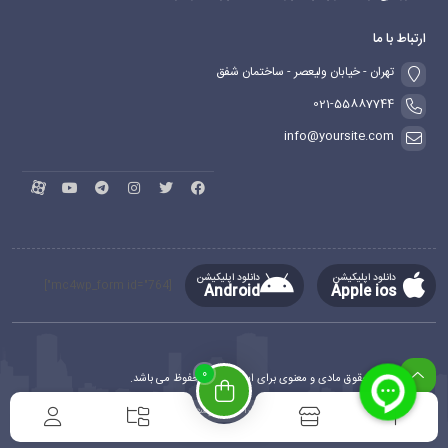
ارتباط با ما
تهران - خیابان ولیعصر - ساختمان شفق
021-55887744
info@yoursite.com
دانلود اپلیکیشن
دانلود اپلیکیشن
[mc4wp_form id="764"]
Android
Apple ios
0
کلیه حقوق مادی و معنوی برای این سایت محفوظ می باشد.
طراحی و توسعه
ماهدیس وب