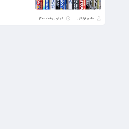
هادی قزلباش
28 اردیبهشت 1402