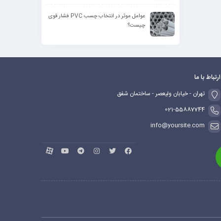
عوامل موثر در انتخاب چسب PVC فشار قوی
چیست؟
ارتباط با ما
تهران - خیابان ولیعصر - ساختمان شفق
021-55887744
info@yoursite.com