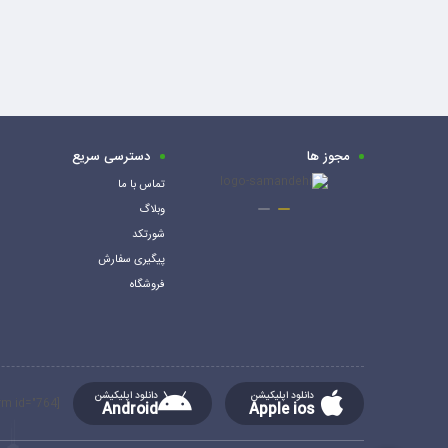
مجوز ها
دسترسی سریع
تماس با ما
وبلاگ
شورتکد
پیگیری سفارش
فروشگاه
دانلود اپلیکیشن
دانلود اپلیکیشن
[mc4wp_form id="764"]
Android
Apple ios