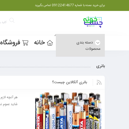
برای خرید عمده با شماره 09122414677 تماس بگیرید
خانه
فروشگاه
دسته بندی
محصولات
باتری
باتری آلکالاین چیست؟
هر آنچه لازم 
شاید عموم ندا