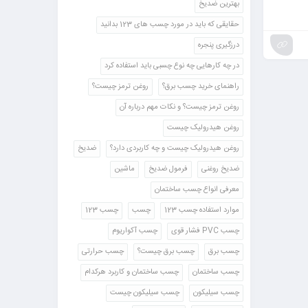
بهترین ضدیخ
حقایقی که باید در مورد چسب های 123 بدانید
درزگیری پنجره
در چه کارهایی چه نوع چسبی باید استفاده کرد
راهنمای خرید چسب برق؟
روغن ترمز چیست؟
روغن ترمز چیست؟ و نکات مهم درباره آن
روغن هیدرولیک چیست
روغن هیدرولیک چیست و چه کاربردی دارد؟
ضدیخ
ضدیخ روغنی
فرمول ضدیخ
ماشین
معرفی انواع چسب ساختمان
موارد استفاده چسب 123
چسب
چسب 123
چسب PVC فشار قوی
چسب آکواریوم
چسب برق
چسب برق چیست؟
چسب حرارتی
چسب ساختمان
چسب ساختمان و کاربرد هرکدام
چسب سیلیکون
چسب سیلیکون چیست