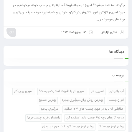
چگونه استفاده میشود؟ امروز در مجله فروشگاه اینترنتی چسب خونه میخواهیم در
مورد اسپری انژکتور شور ، تاثیرش در کارکرد خودرو و همینطور نحوه مصرف وبهترین
برند‌های موجود در ...
هادی قزلباش
13 اردیبهشت 1402
دیدگاه ها
برچسب
آب رادیاتور
اسپری اتر
اسپری اتر یا تقویت استارت چیست؟
اسپری روان کار
انواع چسب
بهترین روش برای درزگیری پنجره
بهترین ضدیخ
حقایقی که باید در مورد چسب های 123 بدانید
درزگیری پنجره
در چه کارهایی چه نوع چسبی باید استفاده کرد
راهنمای خرید چسب برق؟
روغن ترمز چیست؟
روغن ترمز چیست؟ و نکات مهم درباره آن