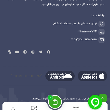
منظور طرح,توسعه کاربرد نرم افزارهای مبتنی بر وب اغاز نمود.
ارتباط با ما
تهران - خیابان ولیعصر - ساختمان شفق
021-55887744
info@yoursite.com
دانلود اپلیکیشن
دانلود اپلیکیشن
[mc4wp_form id="764"]
Android
Apple ios
0
کلیه حقوق مادی و معنوی برای این سایت محفوظ می باشد.
طراحی و توسعه
ماهدیس وب