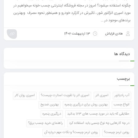
چگونه استفاده میشود؟ امروز در مجله فروشگاه اینترنتی چسب خونه میخواهیم در
مورد اسپری انژکتور شور ، تاثیرش در کارکرد خودرو و همینطور نحوه مصرف وبهترین
برند‌های موجود در ...
هادی قزلباش
13 اردیبهشت 1402
دیدگاه ها
برچسب
آب رادیاتور
اسپری اتر
اسپری اتر یا تقویت استارت چیست؟
اسپری روان کار
انواع چسب
بهترین روش برای درزگیری پنجره
بهترین ضدیخ
حقایقی که باید در مورد چسب های 123 بدانید
درزگیری پنجره
در چه کارهایی چه نوع چسبی باید استفاده کرد
راهنمای خرید چسب برق؟
روغن ترمز چیست؟
روغن ترمز چیست؟ و نکات مهم درباره آن