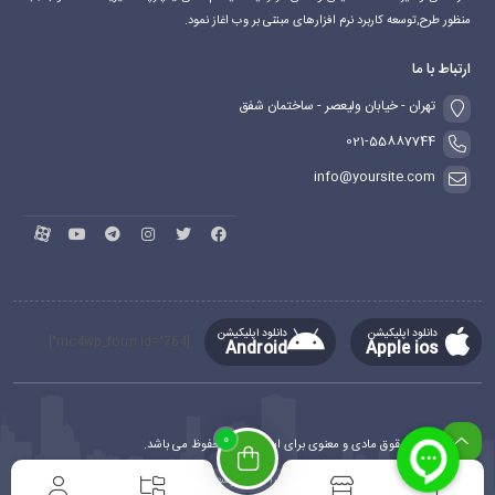
منظور طرح,توسعه کاربرد نرم افزارهای مبتنی بر وب اغاز نمود.
ارتباط با ما
تهران - خیابان ولیعصر - ساختمان شفق
021-55887744
info@yoursite.com
دانلود اپلیکیشن
دانلود اپلیکیشن
[mc4wp_form id="764"]
Android
Apple ios
0
کلیه حقوق مادی و معنوی برای این سایت محفوظ می باشد.
طراحی و توسعه
ماهدیس وب