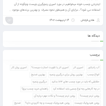
اینترنتی چسب خونه میخواهیم در مورد اسپری پنچرگیری چیست وچگونه از آن
استفاده می شود؟ ، مزایای آن و همینطور نحوه مصرف و بهترین برند‌های موجود ...
هادی قزلباش
14 اردیبهشت 1402
دیدگاه ها
برچسب
آب رادیاتور
اسپری اتر
اسپری اتر یا تقویت استارت چیست؟
اسپری روان کار
انواع چسب
بهترین روش برای درزگیری پنجره
بهترین ضدیخ
حقایقی که باید در مورد چسب های 123 بدانید
درزگیری پنجره
در چه کارهایی چه نوع چسبی باید استفاده کرد
راهنمای خرید چسب برق؟
روغن ترمز چیست؟
روغن ترمز چیست؟ و نکات مهم درباره آن
روغن هیدرولیک چیست
روغن هیدرولیک چیست و چه کاربردی دارد؟
ضدیخ