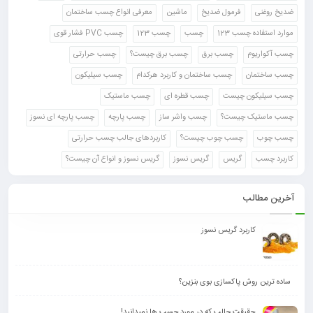
ضدیخ روغنی
فرمول ضدیخ
ماشین
معرفی انواع چسب ساختمان
موارد استفاده چسب 123
چسب
چسب 123
چسب PVC فشار قوی
چسب آکواریوم
چسب برق
چسب برق چیست؟
چسب حرارتی
چسب ساختمان
چسب ساختمان و کاربرد هرکدام
چسب سیلیکون
چسب سیلیکون چیست
چسب قطره ای
چسب ماستیک
چسب ماستیک چیست؟
چسب واشر ساز
چسب پارچه
چسب پارچه ای نسوز
چسب چوب
چسب چوب چیست؟
کاربردهای جالب چسب حرارتی
کاربرد چسب
گریس
گریس نسوز
گریس نسوز و انواع آن چیست؟
آخرین مطالب
کاربرد گریس نسوز
ساده ترین روش پاکسازی بوی بنزین؟
حقیقت جالب که در مورد چسب ها نمیدانید!