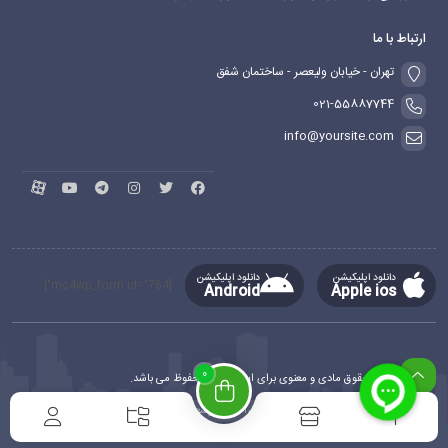
ارتباط با ما
تهران - خیابان ولیعصر - ساختمان شفق
021-55887744
info@yoursite.com
دانلود اپلیکیشن
دانلود اپلیکیشن
[mc4wp_form id="764"]
Android
Apple ios
0
کلیه حقوق مادی و معنوی برای این سایت محفوظ می باشد.
طراحی و توسعه
ماهدیس وب