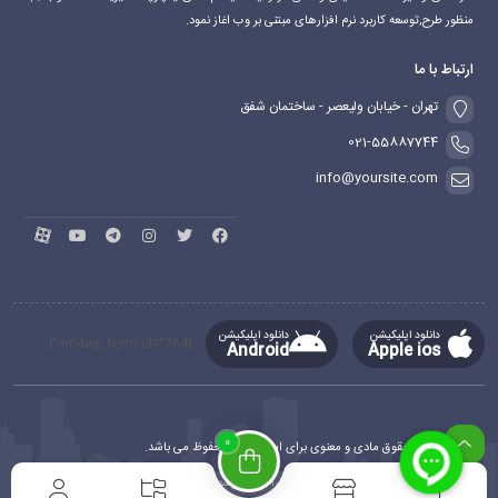
منظور طرح,توسعه کاربرد نرم افزارهای مبتنی بر وب اغاز نمود.
ارتباط با ما
تهران - خیابان ولیعصر - ساختمان شفق
021-55887744
info@yoursite.com
دانلود اپلیکیشن
دانلود اپلیکیشن
[mc4wp_form id="764"]
Android
Apple ios
0
کلیه حقوق مادی و معنوی برای این سایت محفوظ می باشد.
طراحی و توسعه
ماهدیس وب