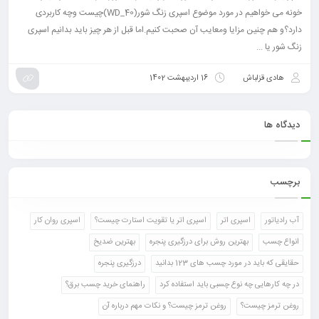
خونه می خواهیم در مورد موضوع اسپری زنگ شور(WD_40)چیست وچه کاربردی
دارد؟و هم چنین مزایا ومعایب آن صحبت کنیم.اما قبل از هر چیز باید بدانیم اسپری
زنگ شور یا ...
هادی قزلباش
16 اردیبهشت 1402
دیدگاه ها
برچسب
آب رادیاتور
اسپری اتر
اسپری اتر یا تقویت استارت چیست؟
اسپری روان کار
انواع چسب
بهترین روش برای درزگیری پنجره
بهترین ضدیخ
حقایقی که باید در مورد چسب های 123 بدانید
درزگیری پنجره
در چه کارهایی چه نوع چسبی باید استفاده کرد
راهنمای خرید چسب برق؟
روغن ترمز چیست؟
روغن ترمز چیست؟ و نکات مهم درباره آن