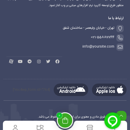
منظور طرح,توسعه کاربرد نرم افزارهای مبتنی بر وب اغاز نمود.
ارتباط با ما
تهران - خیابان ولیعصر - ساختمان شفق
021-55887744
info@yoursite.com
دانلود اپلیکیشن
دانلود اپلیکیشن
[mc4wp_form id="764"]
Android
Apple ios
0
کلیه حقوق مادی و معنوی برای این سایت محفوظ می باشد.
طراحی و توسعه
ماهدیس وب