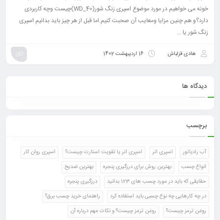
خونه می خواهیم در مورد موضوع اسپری زنگ شور(WD_40)چیست وچه کاربردی
دارد؟و هم چنین مزایا ومعایب آن صحبت کنیم.اما قبل از هر چیز باید بدانیم اسپری
زنگ شور یا ...
هادی قزلباش
16 اردیبهشت 1402
دیدگاه ها
برچسب
آب رادیاتور
اسپری اتر
اسپری اتر یا تقویت استارت چیست؟
اسپری روان کار
انواع چسب
بهترین روش برای درزگیری پنجره
بهترین ضدیخ
حقایقی که باید در مورد چسب های 123 بدانید
درزگیری پنجره
در چه کارهایی چه نوع چسبی باید استفاده کرد
راهنمای خرید چسب برق؟
روغن ترمز چیست؟
روغن ترمز چیست؟ و نکات مهم درباره آن