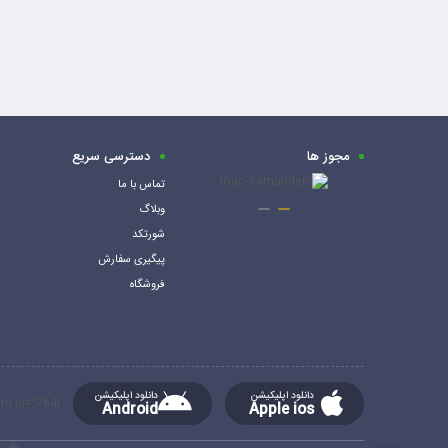
مجوز ها
دسترسی سریع
تماس با ما
وبلاگ
شورتکد
پیگیری سفارش
فروشگاه
دانلود اپلیکیشن
دانلود اپلیکیشن
[mc4wp_form id="764"]
Android
Apple ios