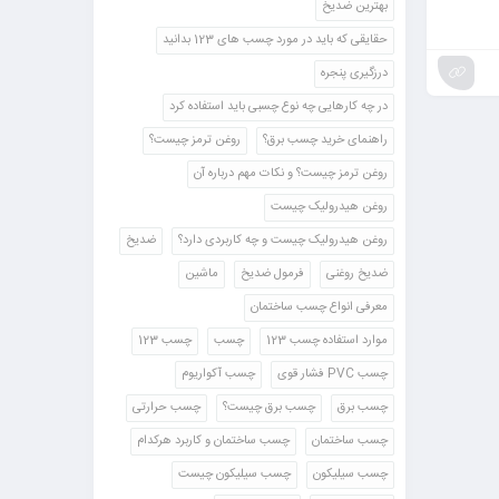
بهترین ضدیخ
حقایقی که باید در مورد چسب های 123 بدانید
درزگیری پنجره
در چه کارهایی چه نوع چسبی باید استفاده کرد
راهنمای خرید چسب برق؟
روغن ترمز چیست؟
روغن ترمز چیست؟ و نکات مهم درباره آن
روغن هیدرولیک چیست
روغن هیدرولیک چیست و چه کاربردی دارد؟
ضدیخ
ضدیخ روغنی
فرمول ضدیخ
ماشین
معرفی انواع چسب ساختمان
موارد استفاده چسب 123
چسب
چسب 123
چسب PVC فشار قوی
چسب آکواریوم
چسب برق
چسب برق چیست؟
چسب حرارتی
چسب ساختمان
چسب ساختمان و کاربرد هرکدام
چسب سیلیکون
چسب سیلیکون چیست