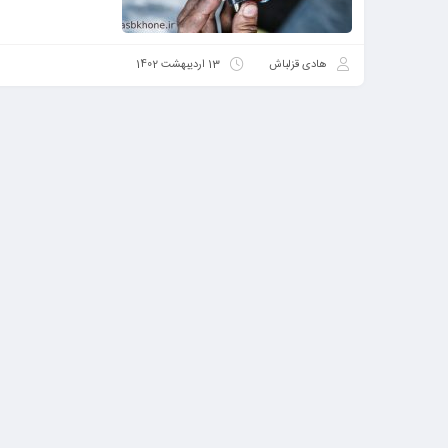
هادی قزلباش
13 اردیبهشت 1402