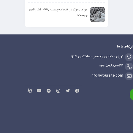
عوامل موثر در انتخاب چسب PVC فشار قوی
چیست؟
ارتباط با ما
تهران - خیابان ولیعصر - ساختمان شفق
021-55887744
info@yoursite.com