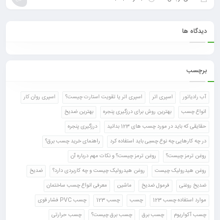
دیدگاه ها
برچسب
آب رادیاتور
اسپری اتر
اسپری اتر یا تقویت استارت چیست؟
اسپری روان کار
انواع چسب
بهترین روش برای درزگیری پنجره
بهترین ضدیخ
حقایقی که باید در مورد چسب های 123 بدانید
درزگیری پنجره
در چه کارهایی چه نوع چسبی باید استفاده کرد
راهنمای خرید چسب برق؟
روغن ترمز چیست؟
روغن ترمز چیست؟ و نکات مهم درباره آن
روغن هیدرولیک چیست
روغن هیدرولیک چیست و چه کاربردی دارد؟
ضدیخ
ضدیخ روغنی
فرمول ضدیخ
ماشین
معرفی انواع چسب ساختمان
موارد استفاده چسب 123
چسب
چسب 123
چسب PVC فشار قوی
چسب آکواریوم
چسب برق
چسب برق چیست؟
چسب حرارتی