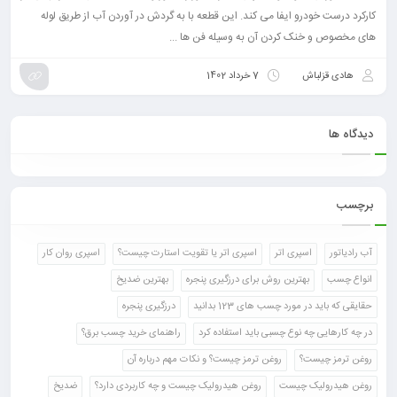
کارکرد درست خودرو ایفا می کند. این قطعه با به گردش در آوردن آب از طریق لوله
های مخصوص و خنک کردن آن به وسیله فن ها ...
هادی قزلباش
7 خرداد 1402
دیدگاه ها
برچسب
آب رادیاتور
اسپری اتر
اسپری اتر یا تقویت استارت چیست؟
اسپری روان کار
انواع چسب
بهترین روش برای درزگیری پنجره
بهترین ضدیخ
حقایقی که باید در مورد چسب های 123 بدانید
درزگیری پنجره
در چه کارهایی چه نوع چسبی باید استفاده کرد
راهنمای خرید چسب برق؟
روغن ترمز چیست؟
روغن ترمز چیست؟ و نکات مهم درباره آن
روغن هیدرولیک چیست
روغن هیدرولیک چیست و چه کاربردی دارد؟
ضدیخ