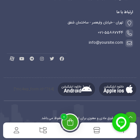
ارتباط با ما
تهران - خیابان ولیعصر - ساختمان شفق
021-55887744
info@yoursite.com
دانلود اپلیکیشن
دانلود اپلیکیشن
[mc4wp_form id="764"]
Android
Apple ios
0
کلیه حقوق مادی و معنوی برای این سایت محفوظ می باشد.
طراحی و توسعه
ماهدیس وب