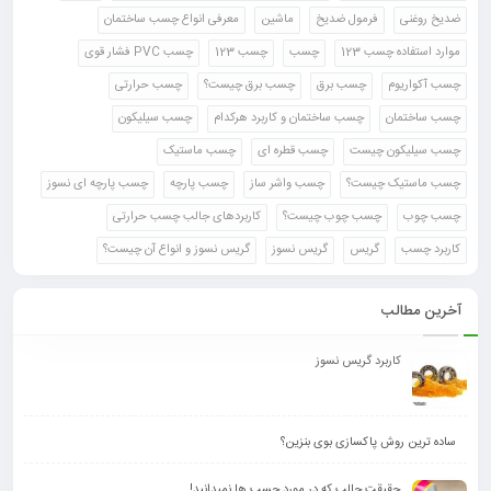
ضدیخ روغنی
فرمول ضدیخ
ماشین
معرفی انواع چسب ساختمان
موارد استفاده چسب 123
چسب
چسب 123
چسب PVC فشار قوی
چسب آکواریوم
چسب برق
چسب برق چیست؟
چسب حرارتی
چسب ساختمان
چسب ساختمان و کاربرد هرکدام
چسب سیلیکون
چسب سیلیکون چیست
چسب قطره ای
چسب ماستیک
چسب ماستیک چیست؟
چسب واشر ساز
چسب پارچه
چسب پارچه ای نسوز
چسب چوب
چسب چوب چیست؟
کاربردهای جالب چسب حرارتی
کاربرد چسب
گریس
گریس نسوز
گریس نسوز و انواع آن چیست؟
آخرین مطالب
کاربرد گریس نسوز
ساده ترین روش پاکسازی بوی بنزین؟
حقیقت جالب که در مورد چسب ها نمیدانید!