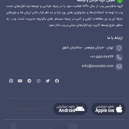
معرفی گروه طراحی و توسعه
گروه ماهدیس وب از سال 1390 فعالیت خود را در زمینه طراحی و توسعه نرم افزارهای تحت
وب با توجه به استانداردها و متدولوژی های روز دنیا و مد نظر قرار دادن ارزش ها و باورهای
حرفه ای و نیز مطالعات کیفی و کمی در زمینه سیستم های یکپارچه مدیریت تحت وب , به
منظور طرح,توسعه کاربرد نرم افزارهای مبتنی بر وب اغاز نمود.
ارتباط با ما
تهران - خیابان ولیعصر - ساختمان شفق
021-55887744
info@yoursite.com
دانلود اپلیکیشن
دانلود اپلیکیشن
[mc4wp_form id="764"]
Android
Apple ios