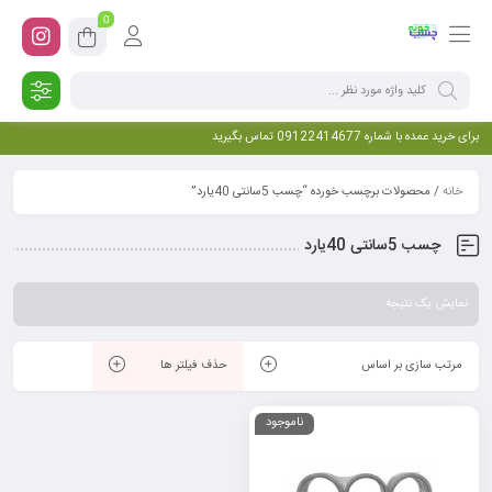
0
برای خرید عمده با شماره 09122414677 تماس بگیرید
خانه
/ محصولات برچسب خورده “چسب 5سانتی 40یارد”
چسب 5سانتی 40یارد
نمایش یک نتیجه
مرتب سازی بر اساس
حذف فیلتر ها
ناموجود