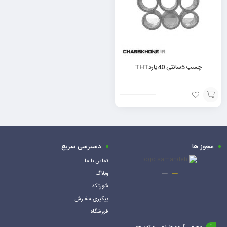
چسب 5سانتی 40یاردTHT
افزودن
به
سبد
مجوز ها
دسترسی سریع
تماس با ما
وبلاگ
شورتکد
پیگیری سفارش
فروشگاه