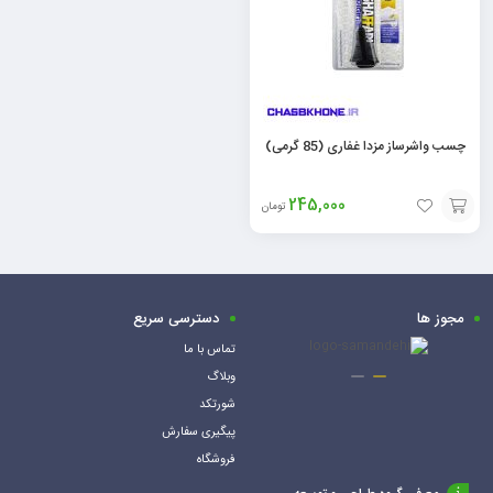
چسب واشرساز مزدا غفاری (85 گرمی)
245,000
تومان
افزودن
به
سبد
مجوز ها
دسترسی سریع
تماس با ما
وبلاگ
شورتکد
پیگیری سفارش
فروشگاه