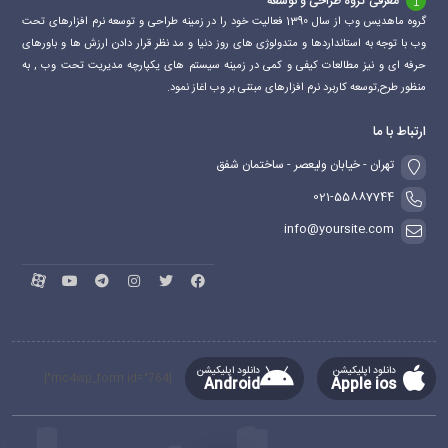
معرفی گروه طراحی و توسعه
گروه ماهدیس وب از سال 1390 فعالیت خود را در زمینه طراحی و توسعه نرم افزارهای تحت
وب با توجه به استانداردها و متدولوژی های روز دنیا و مد نظر قرار دادن ارزش ها و باورهای
حرفه ای و نیز مطالعات کیفی و کمی در زمینه سیستم های یکپارچه مدیریت تحت وب , به
منظور طرح,توسعه کاربرد نرم افزارهای مبتنی بر وب اغاز نمود.
ارتباط با ما
تهران - خیابان ولیعصر - ساختمان شفق
021-55887744
info@yoursite.com
دانلود اپلیکیشن
دانلود اپلیکیشن
[mc4wp_form id="764"]
Android
Apple ios