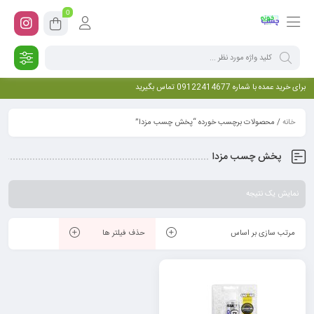
0
برای خرید عمده با شماره 09122414677 تماس بگیرید
خانه
/ محصولات برچسب خورده “پخش چسب مزدا”
پخش چسب مزدا
نمایش یک نتیجه
مرتب سازی بر اساس
حذف فیلتر ها