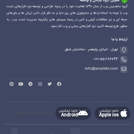
معرفی گروه طراحی و توسعه
گروه ماهدیس وب از سال 1390 فعالیت خود را در زمینه طراحی و توسعه نرم افزارهای تحت
وب با توجه به استانداردها و متدولوژی های روز دنیا و مد نظر قرار دادن ارزش ها و باورهای
حرفه ای و نیز مطالعات کیفی و کمی در زمینه سیستم های یکپارچه مدیریت تحت وب , به
منظور طرح,توسعه کاربرد نرم افزارهای مبتنی بر وب اغاز نمود.
ارتباط با ما
تهران - خیابان ولیعصر - ساختمان شفق
021-55887744
info@yoursite.com
دانلود اپلیکیشن
دانلود اپلیکیشن
[mc4wp_form id="764"]
Android
Apple ios