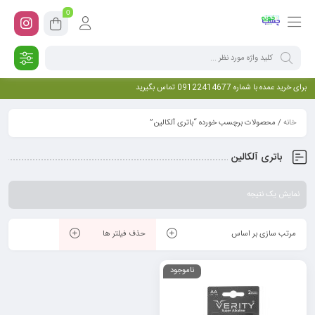
0
برای خرید عمده با شماره 09122414677 تماس بگیرید
خانه
/ محصولات برچسب خورده “باتری آلکالین”
باتری آلکالین
نمایش یک نتیجه
مرتب سازی بر اساس
حذف فیلتر ها
ناموجود