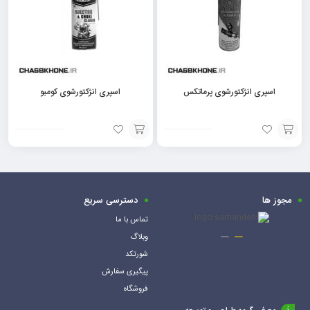
اسپری انژکتورشوی پرماتکس
اسپری انژکتورشوی کومبو
افزودن
افزودن
به
به
سبد
سبد
مجوز ها
دسترسی سریع
تماس با ما
وبلاگ
شورتکد
پیگیری سفارش
فروشگاه