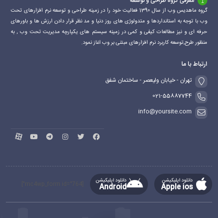
معرفی گروه طراحی و توسعه
گروه ماهدیس وب از سال 1390 فعالیت خود را در زمینه طراحی و توسعه نرم افزارهای تحت
وب با توجه به استانداردها و متدولوژی های روز دنیا و مد نظر قرار دادن ارزش ها و باورهای
حرفه ای و نیز مطالعات کیفی و کمی در زمینه سیستم های یکپارچه مدیریت تحت وب , به
منظور طرح,توسعه کاربرد نرم افزارهای مبتنی بر وب اغاز نمود.
ارتباط با ما
تهران - خیابان ولیعصر - ساختمان شفق
021-55887744
info@yoursite.com
دانلود اپلیکیشن
دانلود اپلیکیشن
[mc4wp_form id="764"]
Android
Apple ios