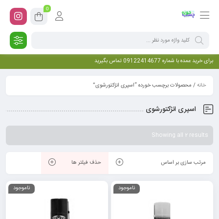
0
برای خرید عمده با شماره 09122414677 تماس بگیرید
خانه
/ محصولات برچسب خورده “اسپری انژکتورشوی”
اسپری انژکتورشوی
Showing all 2 results
مرتب سازی بر اساس
حذف فیلتر ها
ناموجود
ناموجود