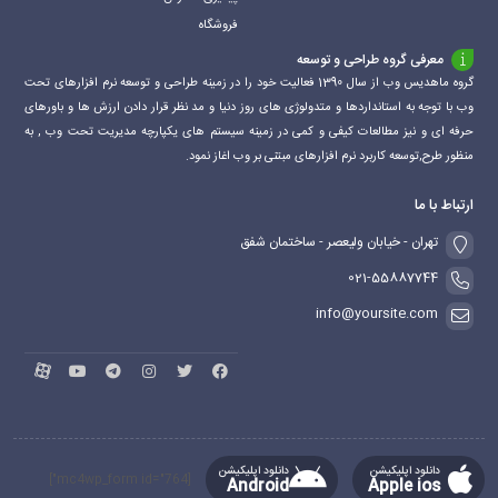
فروشگاه
معرفی گروه طراحی و توسعه
گروه ماهدیس وب از سال 1390 فعالیت خود را در زمینه طراحی و توسعه نرم افزارهای تحت
وب با توجه به استانداردها و متدولوژی های روز دنیا و مد نظر قرار دادن ارزش ها و باورهای
حرفه ای و نیز مطالعات کیفی و کمی در زمینه سیستم های یکپارچه مدیریت تحت وب , به
منظور طرح,توسعه کاربرد نرم افزارهای مبتنی بر وب اغاز نمود.
ارتباط با ما
تهران - خیابان ولیعصر - ساختمان شفق
021-55887744
info@yoursite.com
دانلود اپلیکیشن
دانلود اپلیکیشن
[mc4wp_form id="764"]
Android
Apple ios