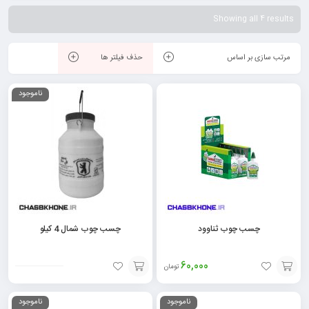
چوب
از جمله مهم‌ترین ویژگی آن‌ها می‌باشد و معمولاً عموم افراد از طریق رنگ
Showing all 4 results
سفیدش، آن را شناسایی می‌کنند.
مرتب سازی بر اساس
حذف فیلتر ها
ناموجود
چسب چوب ثناوود
چسب چوب شمال 4 کیلو
60,000
تومان
افزودن
افزودن
ناموجود
ناموجود
به
به