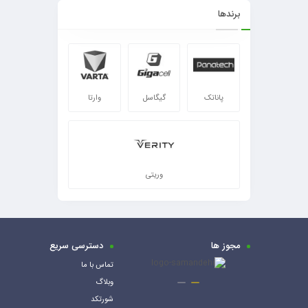
برندها
پاناتک
گیگاسل
وارتا
وریتی
مجوز ها
دسترسی سریع
تماس با ما
وبلاگ
شورتکد