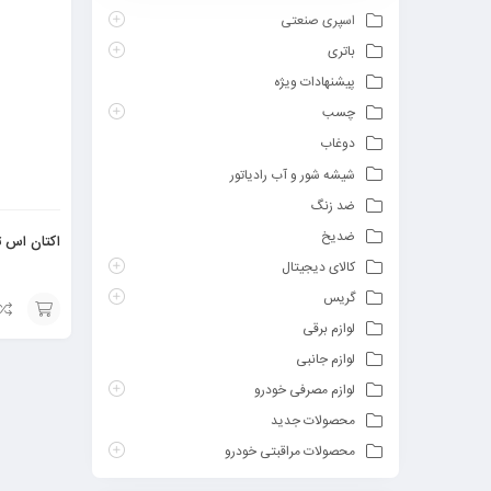
اسپری صنعتی
باتری
پیشنهادات ویژه
چسب
دوغاب
شیشه شور و آب رادیاتور
ضد زنگ
ضدیخ
اکتان اس تی 
کالای دیجیتال
گریس
لوازم برقی
افزودن
لوازم جانبی
به
لوازم مصرفی خودرو
سبد
محصولات جدید
محصولات مراقبتی خودرو