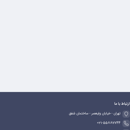
ارتباط با ما
تهران - خیابان ولیعصر - ساختمان شفق
021-55887744