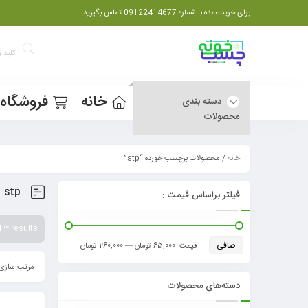
برای خرید عمده با شماره 09122414677 تماس بگیرید
خانه
فروشگاه
دسته بندی
محصولات
خانه
/ محصولات برچسب خورده “stp”
stp
فیلتر براساس قیمت :
 3 results
صافی
قيمت:
65,000 تومان
—
260,000 تومان
مرتب سازی 
دسته‌های محصولات