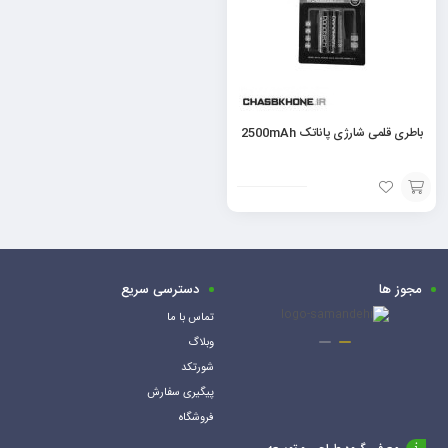
باطری قلمی شارژی پاناتک 2500mAh
افزودن
به
سبد
مجوز ها
دسترسی سریع
تماس با ما
وبلاگ
شورتکد
پیگیری سفارش
فروشگاه