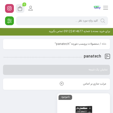
0
برای خرید عمده با شماره 09122414677 تماس بگیرید
خانه
/ محصولات برچسب خورده “panatech”
panatech
نمایش یک نتیجه
مرتب سازی بر اساس
ناموجود