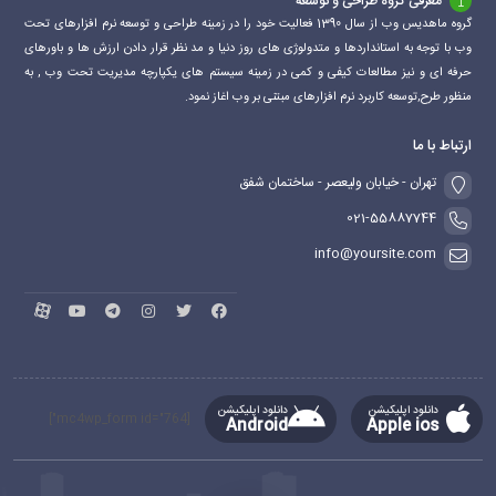
معرفی گروه طراحی و توسعه
گروه ماهدیس وب از سال 1390 فعالیت خود را در زمینه طراحی و توسعه نرم افزارهای تحت
وب با توجه به استانداردها و متدولوژی های روز دنیا و مد نظر قرار دادن ارزش ها و باورهای
حرفه ای و نیز مطالعات کیفی و کمی در زمینه سیستم های یکپارچه مدیریت تحت وب , به
منظور طرح,توسعه کاربرد نرم افزارهای مبتنی بر وب اغاز نمود.
ارتباط با ما
تهران - خیابان ولیعصر - ساختمان شفق
021-55887744
info@yoursite.com
دانلود اپلیکیشن
دانلود اپلیکیشن
[mc4wp_form id="764"]
Android
Apple ios