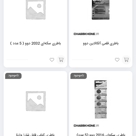
باطری قلمی آلکالاین دوو
باطری سکه‌ای 2032 دوو ( 5 عدد )
افزودن
افزودن
ناموجود
ناموجود
به
به
سبد
سبد
باطری سکه‌ای 2016 دوو (5 عدد)
باطری کتابی قابل شارژ وارتا