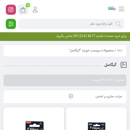
0
برای خرید عمده با شماره 09122414677 تماس بگیرید
خانه
/ محصولات برچسب خورده “گیگاسل”
گیگاسل
نمایش 1–24 از 26 نتیجه
مرتب سازی بر اساس