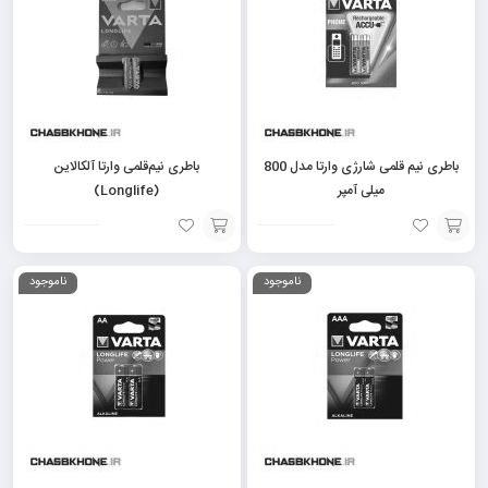
باطری نیم قلمی شارژی وارتا مدل 800
باطری نیم‌قلمی وارتا آلکالاین
میلی آمپر
(Longlife)
افزودن
افزودن
ناموجود
ناموجود
به
به
سبد
سبد