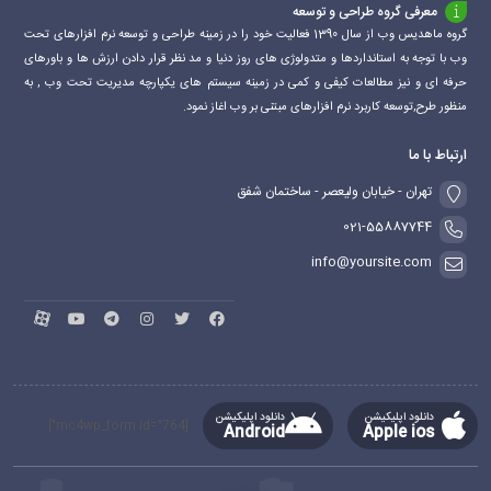
معرفی گروه طراحی و توسعه
گروه ماهدیس وب از سال 1390 فعالیت خود را در زمینه طراحی و توسعه نرم افزارهای تحت
وب با توجه به استانداردها و متدولوژی های روز دنیا و مد نظر قرار دادن ارزش ها و باورهای
حرفه ای و نیز مطالعات کیفی و کمی در زمینه سیستم های یکپارچه مدیریت تحت وب , به
منظور طرح,توسعه کاربرد نرم افزارهای مبتنی بر وب اغاز نمود.
ارتباط با ما
تهران - خیابان ولیعصر - ساختمان شفق
021-55887744
info@yoursite.com
دانلود اپلیکیشن
دانلود اپلیکیشن
[mc4wp_form id="764"]
Android
Apple ios