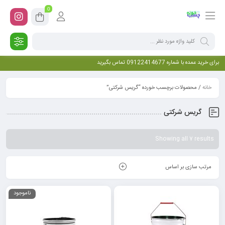
0
برای خرید عمده با شماره 09122414677 تماس بگیرید
خانه
/ محصولات برچسب خورده “گریس شرکتی”
گریس شرکتی
Showing all 7 results
مرتب سازی بر اساس
ناموجود