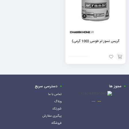
گریس نسوز ام طوسی (100 گرمی)
افزودن
به
سبد
مجوز ها
دسترسی سریع
تماس با ما
وبلاگ
شورتکد
پیگیری سفارش
فروشگاه