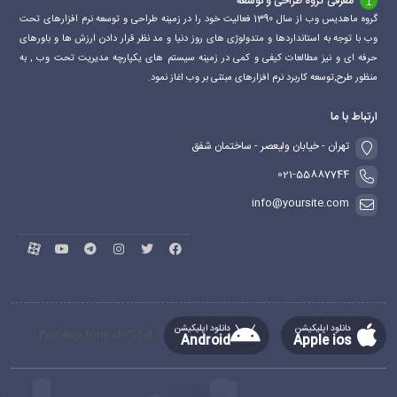
معرفی گروه طراحی و توسعه
گروه ماهدیس وب از سال 1390 فعالیت خود را در زمینه طراحی و توسعه نرم افزارهای تحت
وب با توجه به استانداردها و متدولوژی های روز دنیا و مد نظر قرار دادن ارزش ها و باورهای
حرفه ای و نیز مطالعات کیفی و کمی در زمینه سیستم های یکپارچه مدیریت تحت وب , به
منظور طرح,توسعه کاربرد نرم افزارهای مبتنی بر وب اغاز نمود.
ارتباط با ما
تهران - خیابان ولیعصر - ساختمان شفق
021-55887744
info@yoursite.com
دانلود اپلیکیشن
دانلود اپلیکیشن
[mc4wp_form id="764"]
Android
Apple ios