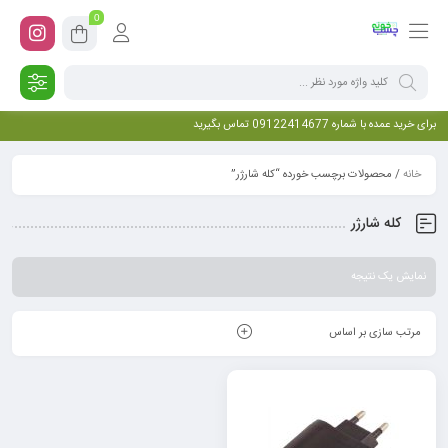
0
برای خرید عمده با شماره 09122414677 تماس بگیرید
خانه
/ محصولات برچسب خورده “کله شارژر”
کله شارژر
نمایش یک نتیجه
مرتب سازی بر اساس