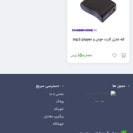
کله شارژر کارت خوان و mp3 player
150,000
تومان
افزودن
به
سبد
مجوز ها
دسترسی سریع
تماس با ما
وبلاگ
شورتکد
پیگیری سفارش
فروشگاه