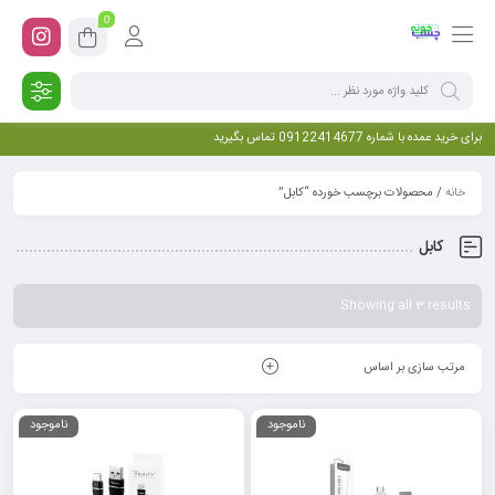
0
برای خرید عمده با شماره 09122414677 تماس بگیرید
خانه
/ محصولات برچسب خورده “کابل”
کابل
Showing all 3 results
مرتب سازی بر اساس
ناموجود
ناموجود