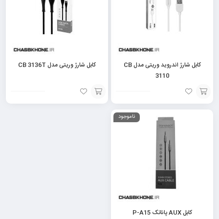
کابل شارژ اندروید وریتی مدل CB
کابل شارژ وریتی مدل CB 3136T
3110
افزودن
افزودن
ناموجود
به
به
سبد
سبد
کابل AUX پاناتک P-A15