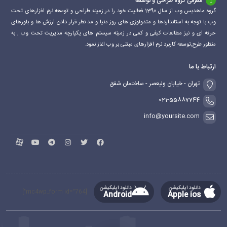
معرفی گروه طراحی و توسعه
گروه ماهدیس وب از سال 1390 فعالیت خود را در زمینه طراحی و توسعه نرم افزارهای تحت
وب با توجه به استانداردها و متدولوژی های روز دنیا و مد نظر قرار دادن ارزش ها و باورهای
حرفه ای و نیز مطالعات کیفی و کمی در زمینه سیستم های یکپارچه مدیریت تحت وب , به
منظور طرح,توسعه کاربرد نرم افزارهای مبتنی بر وب اغاز نمود.
ارتباط با ما
تهران - خیابان ولیعصر - ساختمان شفق
021-55887744
info@yoursite.com
دانلود اپلیکیشن
دانلود اپلیکیشن
[mc4wp_form id="764"]
Android
Apple ios