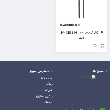
کابل AUX وریتی مدل CB3116 طول
1متر
افزودن
به
سبد
مجوز ها
دسترسی سریع
تماس با ما
وبلاگ
شورتکد
پیگیری سفارش
فروشگاه