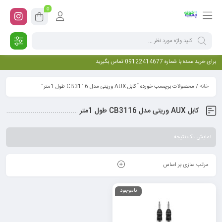
0
برای خرید عمده با شماره 09122414677 تماس بگیرید
خانه
/ محصولات برچسب خورده “کابل AUX وریتی مدل CB3116 طول 1متر”
کابل AUX وریتی مدل CB3116 طول 1متر
نمایش یک نتیجه
مرتب سازی بر اساس
ناموجود