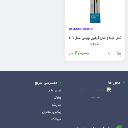
کابل دیتا و شارژ آیفون وریتی مدل CB
3137i
270,000
تومان
افزودن
به
سبد
مجوز ها
دسترسی سریع
تماس با ما
وبلاگ
شورتکد
پیگیری سفارش
فروشگاه