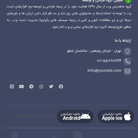
معرفی گروه طراحی و توسعه
گروه ماهدیس وب از سال 1390 فعالیت خود را در زمینه طراحی و توسعه نرم افزارهای تحت
وب با توجه به استانداردها و متدولوژی های روز دنیا و مد نظر قرار دادن ارزش ها و باورهای
حرفه ای و نیز مطالعات کیفی و کمی در زمینه سیستم های یکپارچه مدیریت تحت وب , به
منظور طرح,توسعه کاربرد نرم افزارهای مبتنی بر وب اغاز نمود.
ارتباط با ما
تهران - خیابان ولیعصر - ساختمان شفق
021-55887744
info@yoursite.com
دانلود اپلیکیشن
دانلود اپلیکیشن
[mc4wp_form id="764"]
Android
Apple ios