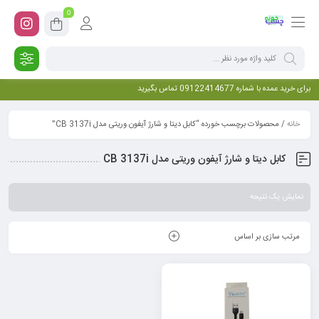
0
برای خرید عمده با شماره 09122414677 تماس بگیرید
خانه
/ محصولات برچسب خورده “کابل دیتا و شارژ آیفون وریتی مدل CB 3137i”
کابل دیتا و شارژ آیفون وریتی مدل CB 3137i
نمایش یک نتیجه
مرتب سازی بر اساس