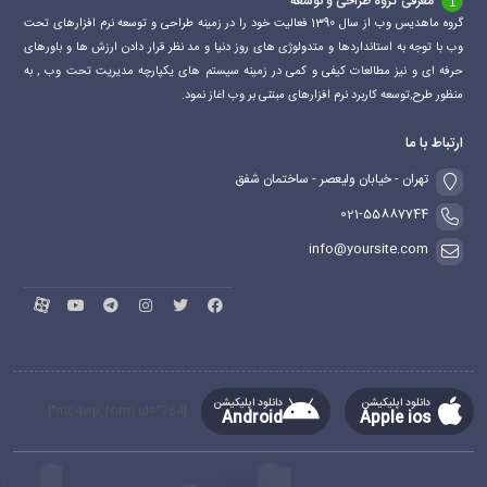
معرفی گروه طراحی و توسعه
گروه ماهدیس وب از سال 1390 فعالیت خود را در زمینه طراحی و توسعه نرم افزارهای تحت
وب با توجه به استانداردها و متدولوژی های روز دنیا و مد نظر قرار دادن ارزش ها و باورهای
حرفه ای و نیز مطالعات کیفی و کمی در زمینه سیستم های یکپارچه مدیریت تحت وب , به
منظور طرح,توسعه کاربرد نرم افزارهای مبتنی بر وب اغاز نمود.
ارتباط با ما
تهران - خیابان ولیعصر - ساختمان شفق
021-55887744
info@yoursite.com
دانلود اپلیکیشن
دانلود اپلیکیشن
[mc4wp_form id="764"]
Android
Apple ios