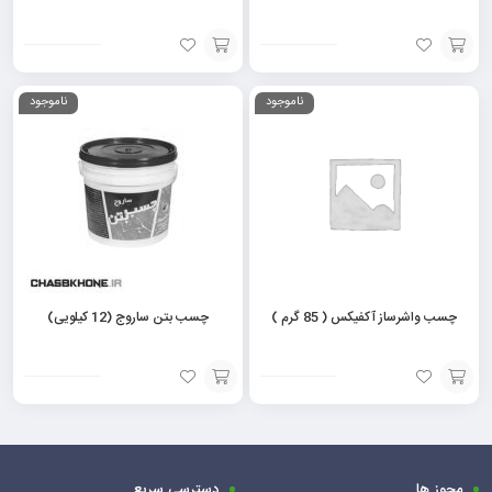
افزودن
افزودن
ناموجود
ناموجود
به
به
سبد
سبد
چسب واشرساز آکفیکس ( 85 گرم )
چسب بتن ساروج (12 کیلویی)
مشاهده
افزودن
محصول
به
سبد
مجوز ها
دسترسی سریع