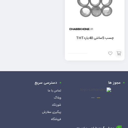
چسب 5سانتی 40یاردTHT
افزودن
به
سبد
مجوز ها
دسترسی سریع
تماس با ما
وبلاگ
شورتکد
پیگیری سفارش
فروشگاه