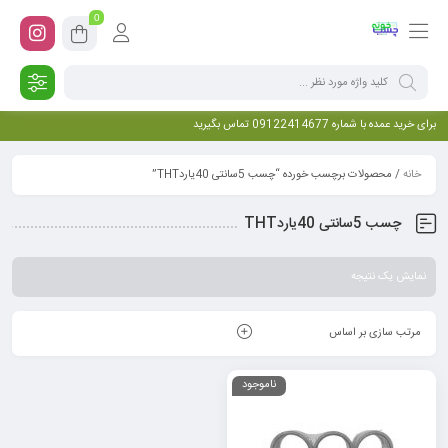
0
برای خرید عمده با شماره 09122414677 تماس بگیرید
خانه
/ محصولات برچسب خورده “چسب 5سانتی 40یاردTHT”
چسب 5سانتی 40یاردTHT
نمایش یک نتیجه
مرتب سازی بر اساس
ناموجود