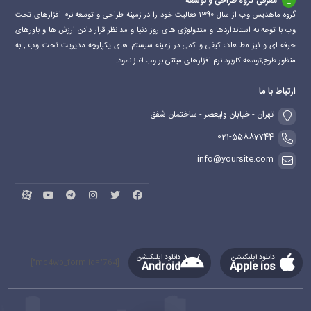
معرفی گروه طراحی و توسعه
گروه ماهدیس وب از سال 1390 فعالیت خود را در زمینه طراحی و توسعه نرم افزارهای تحت
وب با توجه به استانداردها و متدولوژی های روز دنیا و مد نظر قرار دادن ارزش ها و باورهای
حرفه ای و نیز مطالعات کیفی و کمی در زمینه سیستم های یکپارچه مدیریت تحت وب , به
منظور طرح,توسعه کاربرد نرم افزارهای مبتنی بر وب اغاز نمود.
ارتباط با ما
تهران - خیابان ولیعصر - ساختمان شفق
021-55887744
info@yoursite.com
دانلود اپلیکیشن
دانلود اپلیکیشن
[mc4wp_form id="764"]
Android
Apple ios