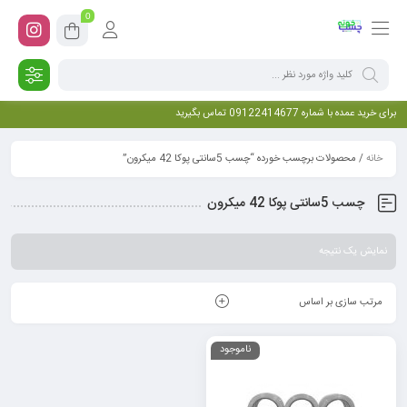
0
برای خرید عمده با شماره 09122414677 تماس بگیرید
خانه
/ محصولات برچسب خورده “چسب 5سانتی پوکا 42 میکرون”
چسب 5سانتی پوکا 42 میکرون
نمایش یک نتیجه
مرتب سازی بر اساس
ناموجود