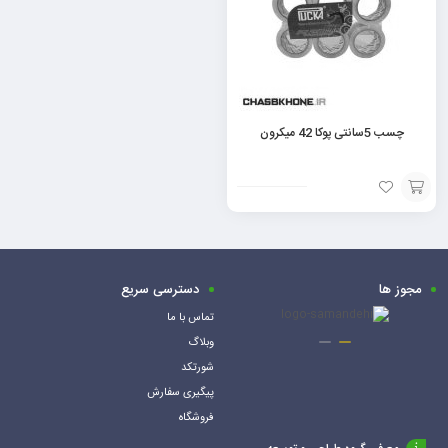
چسب 5سانتی پوکا 42 میکرون
افزودن
به
سبد
مجوز ها
دسترسی سریع
تماس با ما
وبلاگ
شورتکد
پیگیری سفارش
فروشگاه