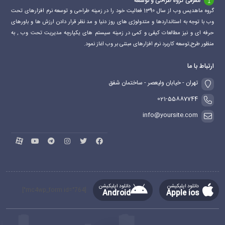
معرفی گروه طراحی و توسعه
گروه ماهدیس وب از سال 1390 فعالیت خود را در زمینه طراحی و توسعه نرم افزارهای تحت
وب با توجه به استانداردها و متدولوژی های روز دنیا و مد نظر قرار دادن ارزش ها و باورهای
حرفه ای و نیز مطالعات کیفی و کمی در زمینه سیستم های یکپارچه مدیریت تحت وب , به
منظور طرح,توسعه کاربرد نرم افزارهای مبتنی بر وب اغاز نمود.
ارتباط با ما
تهران - خیابان ولیعصر - ساختمان شفق
021-55887744
info@yoursite.com
دانلود اپلیکیشن
دانلود اپلیکیشن
[mc4wp_form id="764"]
Android
Apple ios