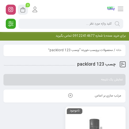
0
برای خرید عمده با شماره 09122414677 تماس بگیرید
خانه
/ محصولات برچسب خورده “چسب 123 packlord”
چسب 123 packlord
نمایش یک نتیجه
مرتب سازی بر اساس
ناموجود