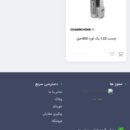
چسب 123 پک لورد 400میل
افزودن
به
سبد
مجوز ها
دسترسی سریع
تماس با ما
وبلاگ
شورتکد
پیگیری سفارش
فروشگاه