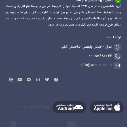
معرفی گروه طراحی و توسعه
گروه ماهدیس وب از سال 1390 فعالیت خود را در زمینه طراحی و توسعه نرم افزارهای تحت
وب با توجه به استانداردها و متدولوژی های روز دنیا و مد نظر قرار دادن ارزش ها و باورهای
حرفه ای و نیز مطالعات کیفی و کمی در زمینه سیستم های یکپارچه مدیریت تحت وب , به
منظور طرح,توسعه کاربرد نرم افزارهای مبتنی بر وب اغاز نمود.
ارتباط با ما
تهران - خیابان ولیعصر - ساختمان شفق
021-55887744
info@yoursite.com
دانلود اپلیکیشن
دانلود اپلیکیشن
[mc4wp_form id="764"]
Android
Apple ios