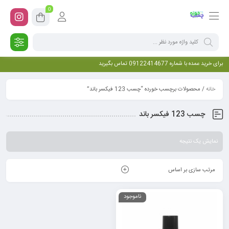
0
برای خرید عمده با شماره 09122414677 تماس بگیرید
خانه
/ محصولات برچسب خورده “چسب 123 فیکسر باند”
چسب 123 فیکسر باند
نمایش یک نتیجه
مرتب سازی بر اساس
ناموجود