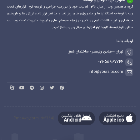
معرفی گروه طراحی و توسعه
گروه ماهدیس وب از سال 1390 فعالیت خود را در زمینه طراحی و توسعه نرم افزارهای تحت
وب با توجه به استانداردها و متدولوژی های روز دنیا و مد نظر قرار دادن ارزش ها و باورهای
حرفه ای و نیز مطالعات کیفی و کمی در زمینه سیستم های یکپارچه مدیریت تحت وب , به
منظور طرح,توسعه کاربرد نرم افزارهای مبتنی بر وب اغاز نمود.
ارتباط با ما
تهران - خیابان ولیعصر - ساختمان شفق
021-55887744
info@yoursite.com
دانلود اپلیکیشن
دانلود اپلیکیشن
[mc4wp_form id="764"]
Android
Apple ios