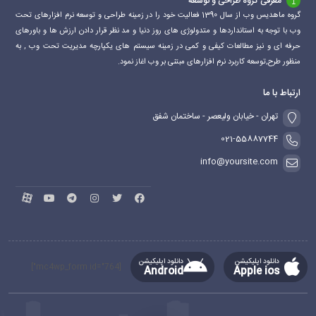
معرفی گروه طراحی و توسعه
گروه ماهدیس وب از سال 1390 فعالیت خود را در زمینه طراحی و توسعه نرم افزارهای تحت
وب با توجه به استانداردها و متدولوژی های روز دنیا و مد نظر قرار دادن ارزش ها و باورهای
حرفه ای و نیز مطالعات کیفی و کمی در زمینه سیستم های یکپارچه مدیریت تحت وب , به
منظور طرح,توسعه کاربرد نرم افزارهای مبتنی بر وب اغاز نمود.
ارتباط با ما
تهران - خیابان ولیعصر - ساختمان شفق
021-55887744
info@yoursite.com
دانلود اپلیکیشن
دانلود اپلیکیشن
[mc4wp_form id="764"]
Android
Apple ios