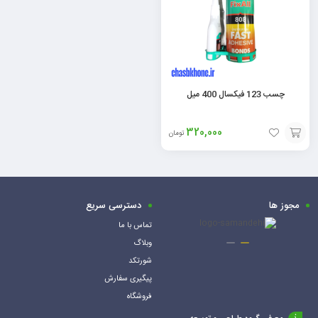
چسب 123 فیکسال 400 میل
320,000
تومان
افزودن
به
سبد
مجوز ها
دسترسی سریع
تماس با ما
وبلاگ
شورتکد
پیگیری سفارش
فروشگاه