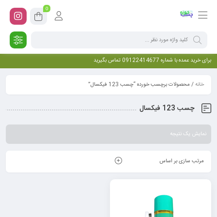
0
برای خرید عمده با شماره 09122414677 تماس بگیرید
خانه
/ محصولات برچسب خورده “چسب 123 فیکسال”
چسب 123 فیکسال
نمایش یک نتیجه
مرتب سازی بر اساس