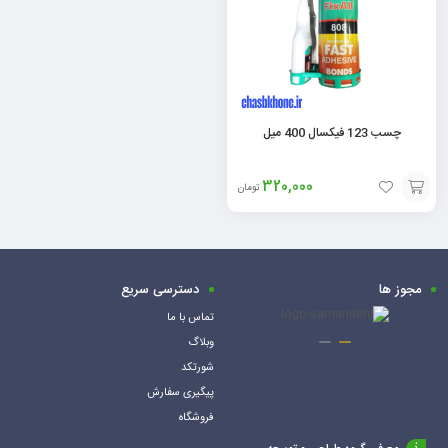
چسب 123 فیکسال 400 میل
320,000
تومان
افزودن
به
سبد
مجوز ها
دسترسی سریع
تماس با ما
وبلاگ
شورتکد
پیگیری سفارش
فروشگاه