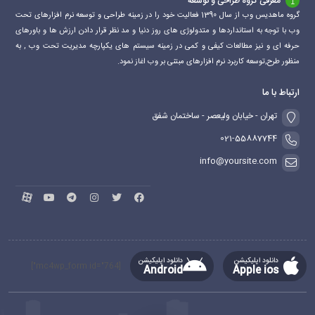
معرفی گروه طراحی و توسعه
گروه ماهدیس وب از سال 1390 فعالیت خود را در زمینه طراحی و توسعه نرم افزارهای تحت
وب با توجه به استانداردها و متدولوژی های روز دنیا و مد نظر قرار دادن ارزش ها و باورهای
حرفه ای و نیز مطالعات کیفی و کمی در زمینه سیستم های یکپارچه مدیریت تحت وب , به
منظور طرح,توسعه کاربرد نرم افزارهای مبتنی بر وب اغاز نمود.
ارتباط با ما
تهران - خیابان ولیعصر - ساختمان شفق
021-55887744
info@yoursite.com
دانلود اپلیکیشن
دانلود اپلیکیشن
[mc4wp_form id="764"]
Android
Apple ios