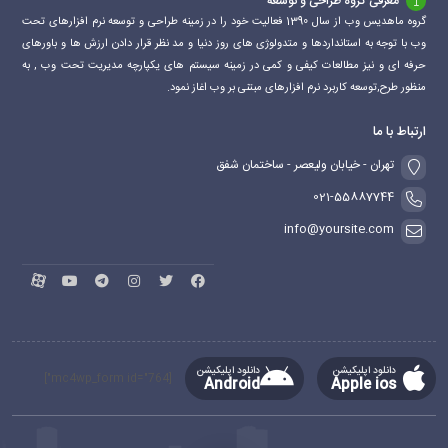
معرفی گروه طراحی و توسعه
گروه ماهدیس وب از سال 1390 فعالیت خود را در زمینه طراحی و توسعه نرم افزارهای تحت
وب با توجه به استانداردها و متدولوژی های روز دنیا و مد نظر قرار دادن ارزش ها و باورهای
حرفه ای و نیز مطالعات کیفی و کمی در زمینه سیستم های یکپارچه مدیریت تحت وب , به
منظور طرح,توسعه کاربرد نرم افزارهای مبتنی بر وب اغاز نمود.
ارتباط با ما
تهران - خیابان ولیعصر - ساختمان شفق
021-55887744
info@yoursite.com
دانلود اپلیکیشن
دانلود اپلیکیشن
[mc4wp_form id="764"]
Android
Apple ios