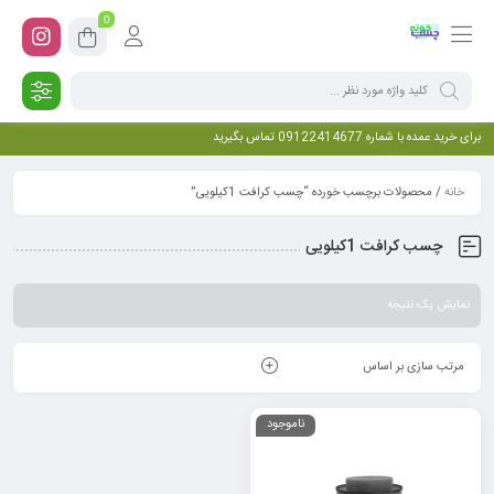
0
برای خرید عمده با شماره 09122414677 تماس بگیرید
خانه
/ محصولات برچسب خورده “چسب کرافت 1کیلویی”
چسب کرافت 1کیلویی
نمایش یک نتیجه
مرتب سازی بر اساس
ناموجود