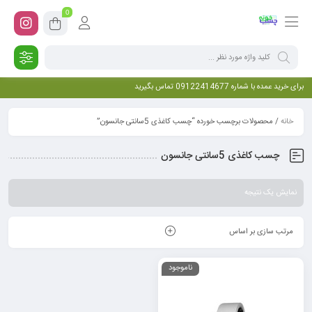
0
برای خرید عمده با شماره 09122414677 تماس بگیرید
خانه
/ محصولات برچسب خورده “چسب کاغذی 5سانتی جانسون”
چسب کاغذی 5سانتی جانسون
نمایش یک نتیجه
مرتب سازی بر اساس
ناموجود