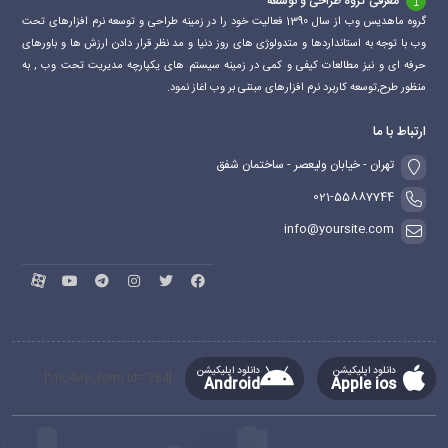
معرفی گروه طراحی و توسعه
گروه ماهدیس وب از سال 1390 فعالیت خود را در زمینه طراحی و توسعه نرم افزارهای تحت
وب با توجه به استانداردها و متدولوژی های روز دنیا و مد نظر قرار دادن ارزش ها و باورهای
حرفه ای و نیز مطالعات کیفی و کمی در زمینه سیستم های یکپارچه مدیریت تحت وب , به
منظور طرح,توسعه کاربرد نرم افزارهای مبتنی بر وب اغاز نمود.
ارتباط با ما
تهران - خیابان ولیعصر - ساختمان شفق
021-55887744
info@yoursite.com
دانلود اپلیکیشن
دانلود اپلیکیشن
[mc4wp_form id="764"]
Android
Apple ios