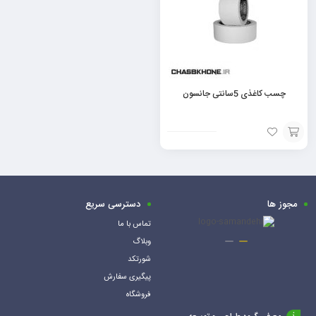
چسب کاغذی 5سانتی جانسون
افزودن
به
سبد
مجوز ها
دسترسی سریع
تماس با ما
وبلاگ
شورتکد
پیگیری سفارش
فروشگاه