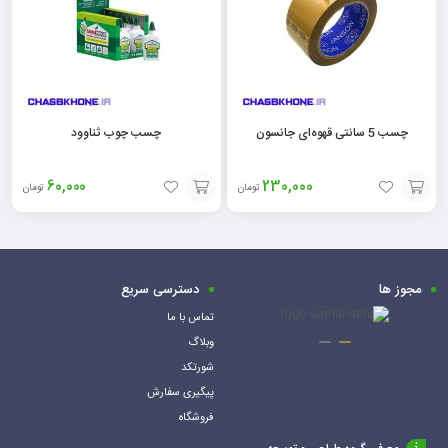
چسب 5 سانتی قهوه‌ای جانسون
چسب چوب ثناوود
60,000
230,000
تومان
تومان
افزودن
افزودن
به
به
سبد
سبد
مجوز ها
دسترسی سریع
تماس با ما
وبلاگ
شورتکد
پیگیری سفارش
فروشگاه