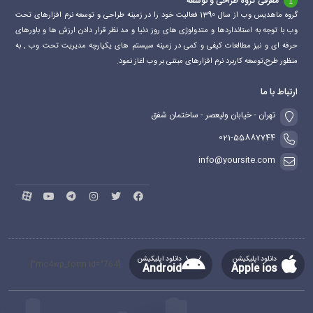
معرفی گروه طراحی و توسعه
گروه ماهدیس وب از سال 1390 فعالیت خود را در زمینه طراحی و توسعه نرم افزارهای تحت
وب با توجه به استانداردها و متدولوژی های روز دنیا و مد نظر قرار دادن ارزش ها و باورهای
حرفه ای و نیز مطالعات کیفی و کمی در زمینه سیستم های یکپارچه مدیریت تحت وب , به
منظور طرح,توسعه کاربرد نرم افزارهای مبتنی بر وب اغاز نمود.
ارتباط با ما
تهران - خیابان ولیعصر - ساختمان شفق
021-55887744
info@yoursite.com
دانلود اپلیکیشن
دانلود اپلیکیشن
[mc4wp_form id="764"]
Android
Apple ios