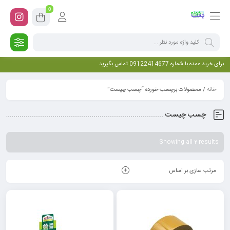
0
برای خرید عمده با شماره 09122414677 تماس بگیرید
خانه
/ محصولات برچسب خورده “چسب چیست”
چسب چیست
Showing all 2 results
مرتب سازی بر اساس