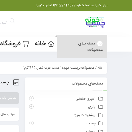
برای خرید عمده با شماره 09122414677 تماس بگیرید
خانه
فروشگاه
دسته بندی
محصولات
خانه
/ محصولات برچسب خورده “چسب چوب شمال 750 گرم”
چسب چو
دسته‌های محصولات
نمایش یک نت
اسپری صنعتی
باتری
مرتب سازی 
پیشنهادات ویژه
چسب
دوغاب