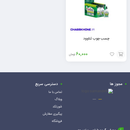
چسب چوب ثناوود
60,000
تومان
افزودن
به
سبد
مجوز ها
دسترسی سریع
تماس با ما
وبلاگ
شورتکد
پیگیری سفارش
فروشگاه