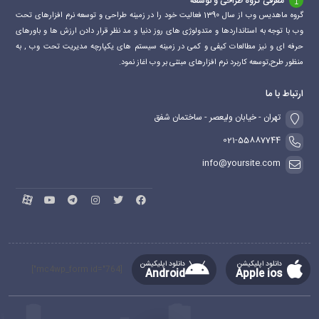
معرفی گروه طراحی و توسعه
گروه ماهدیس وب از سال 1390 فعالیت خود را در زمینه طراحی و توسعه نرم افزارهای تحت
وب با توجه به استانداردها و متدولوژی های روز دنیا و مد نظر قرار دادن ارزش ها و باورهای
حرفه ای و نیز مطالعات کیفی و کمی در زمینه سیستم های یکپارچه مدیریت تحت وب , به
منظور طرح,توسعه کاربرد نرم افزارهای مبتنی بر وب اغاز نمود.
ارتباط با ما
تهران - خیابان ولیعصر - ساختمان شفق
021-55887744
info@yoursite.com
دانلود اپلیکیشن
دانلود اپلیکیشن
[mc4wp_form id="764"]
Android
Apple ios