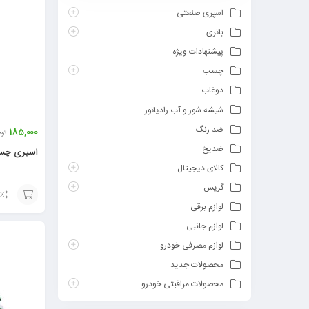
اسپری صنعتی
باتری
پیشنهادات ویژه
چسب
دوغاب
شیشه شور و آب رادیاتور
ضد زنگ
185,000
توم
ضدیخ
اسپری چسب
کالای دیجیتال
گریس
لوازم برقی
افزودن
لوازم جانبی
به
لوازم مصرفی خودرو
سبد
محصولات جدید
محصولات مراقبتی خودرو