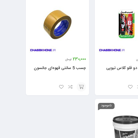
230,000
ن
تومان
 قلو کلاس تیوپی
چسب 5 سانتی قهوه‌ای جانسون
افزودن
به
ناموجود
سبد