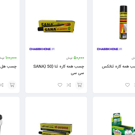
100,000
50,000
ان
تومان
توما
 همه کاره ثناتکس
چسب همه کاره ثنا (SANA) 50
چسب هل دو
سی سی
افزودن
افزودن
به
به
سبد
سبد