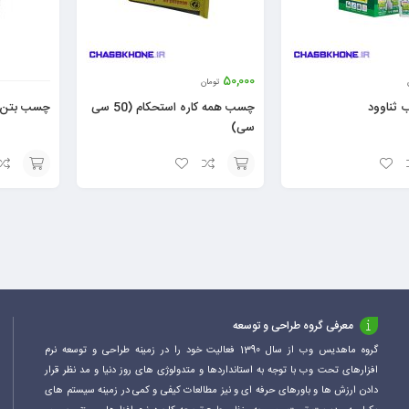
50,000
تومان
ثناوود
چسب همه کاره استحکام (50 سی
چسب بتن ساروج 
سی)
افزودن
افزودن
به
به
سبد
سبد
معرفی گروه طراحی و توسعه
گروه ماهدیس وب از سال 1390 فعالیت خود را در زمینه طراحی و توسعه نرم
افزارهای تحت وب با توجه به استانداردها و متدولوژی های روز دنیا و مد نظر قرار
دادن ارزش ها و باورهای حرفه ای و نیز مطالعات کیفی و کمی در زمینه سیستم های