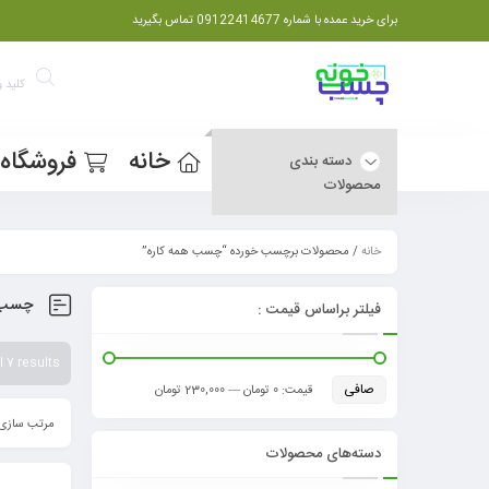
برای خرید عمده با شماره 09122414677 تماس بگیرید
خانه
فروشگاه
دسته بندی
محصولات
خانه
/ محصولات برچسب خورده “چسب همه کاره”
چسب ه
فیلتر براساس قیمت :
 7 results
صافی
قيمت:
0 تومان
—
230,000 تومان
مرتب سازی 
دسته‌های محصولات