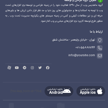
معرفی گروه طراحی و توسعه
گروه ماهدیس وب از سال 1390 فعالیت خود را در زمینه طراحی و توسعه نرم افزارهای تحت
وب با توجه به استانداردها و متدولوژی های روز دنیا و مد نظر قرار دادن ارزش ها و باورهای
حرفه ای و نیز مطالعات کیفی و کمی در زمینه سیستم های یکپارچه مدیریت تحت وب , به
منظور طرح,توسعه کاربرد نرم افزارهای مبتنی بر وب اغاز نمود.
ارتباط با ما
تهران - خیابان ولیعصر - ساختمان شفق
021-55887744
info@yoursite.com
دانلود اپلیکیشن
دانلود اپلیکیشن
[mc4wp_form id="764"]
Android
Apple ios