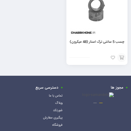
چسب 5 سانتی ترک ‌استار (48 میکرون)
افزودن
به
سبد
مجوز ها
دسترسی سریع
تماس با ما
وبلاگ
شورتکد
پیگیری سفارش
فروشگاه