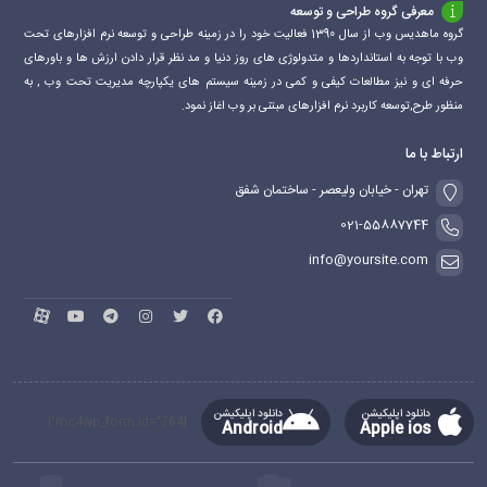
معرفی گروه طراحی و توسعه
گروه ماهدیس وب از سال 1390 فعالیت خود را در زمینه طراحی و توسعه نرم افزارهای تحت
وب با توجه به استانداردها و متدولوژی های روز دنیا و مد نظر قرار دادن ارزش ها و باورهای
حرفه ای و نیز مطالعات کیفی و کمی در زمینه سیستم های یکپارچه مدیریت تحت وب , به
منظور طرح,توسعه کاربرد نرم افزارهای مبتنی بر وب اغاز نمود.
ارتباط با ما
تهران - خیابان ولیعصر - ساختمان شفق
021-55887744
info@yoursite.com
دانلود اپلیکیشن
دانلود اپلیکیشن
[mc4wp_form id="764"]
Android
Apple ios