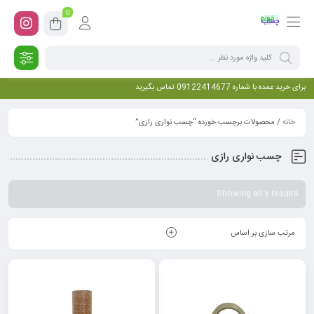
0
برای خرید عمده با شماره 09122414677 تماس بگیرید
خانه
/ محصولات برچسب خورده “چسب نواری رازی”
چسب نواری رازی
Showing all 7 results
مرتب سازی بر اساس