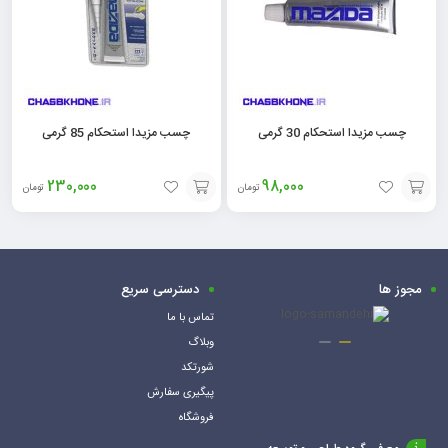
چسب مزیدا استحکام 30 گرمی
چسب مزیدا استحکام 85 گرمی
230,000
98,000
تومان
تومان
افزودن
افزودن
به
به
سبد
سبد
مجوز ها
دسترسی سریع
تماس با ما
وبلاگ
شورتکد
پیگیری سفارش
فروشگاه