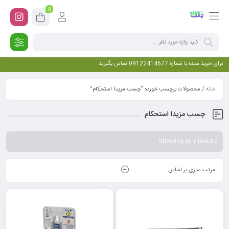
0
برای خرید عمده با شماره 09122414677 تماس بگیرید
خانه
/ محصولات برچسب خورده “چسب مزیدا استحکام”
چسب مزیدا استحکام
Showing all 2 results
مرتب سازی بر اساس