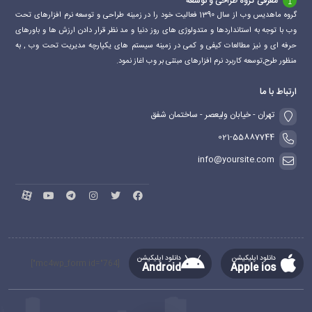
معرفی گروه طراحی و توسعه
گروه ماهدیس وب از سال 1390 فعالیت خود را در زمینه طراحی و توسعه نرم افزارهای تحت
وب با توجه به استانداردها و متدولوژی های روز دنیا و مد نظر قرار دادن ارزش ها و باورهای
حرفه ای و نیز مطالعات کیفی و کمی در زمینه سیستم های یکپارچه مدیریت تحت وب , به
منظور طرح,توسعه کاربرد نرم افزارهای مبتنی بر وب اغاز نمود.
ارتباط با ما
تهران - خیابان ولیعصر - ساختمان شفق
021-55887744
info@yoursite.com
دانلود اپلیکیشن
دانلود اپلیکیشن
[mc4wp_form id="764"]
Android
Apple ios