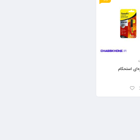
ن
ای استحکام