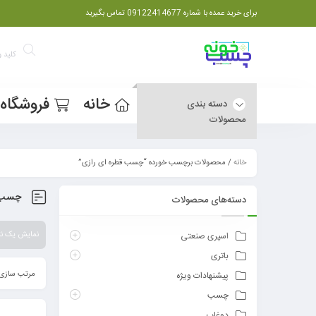
برای خرید عمده با شماره 09122414677 تماس بگیرید
خانه
فروشگاه
دسته بندی
محصولات
خانه
/ محصولات برچسب خورده “چسب قطره ای رازی”
چسب ق
دسته‌های محصولات
نمایش یک نت
اسپری صنعتی
باتری
مرتب سازی 
پیشنهادات ویژه
چسب
دوغاب