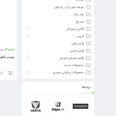
شیشه شور و آب رادیاتور
ضد زنگ
ضدیخ
کالای دیجیتال
گریس
لوازم برقی
30,000
توما
لوازم جانبی
چسب قطره‌
لوازم مصرفی خودرو
محصولات جدید
محصولات مراقبتی خودرو
افزودن
برندها
به
سبد