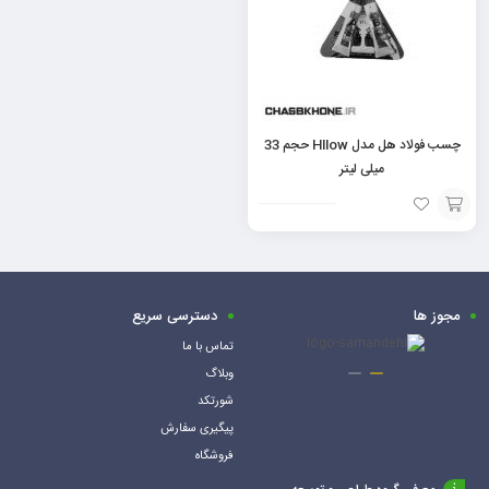
چسب فولاد هل مدل Hllow حجم 33
میلی لیتر
افزودن
به
سبد
مجوز ها
دسترسی سریع
تماس با ما
وبلاگ
شورتکد
پیگیری سفارش
فروشگاه