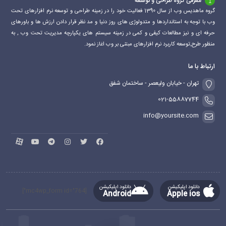
معرفی گروه طراحی و توسعه
گروه ماهدیس وب از سال 1390 فعالیت خود را در زمینه طراحی و توسعه نرم افزارهای تحت
وب با توجه به استانداردها و متدولوژی های روز دنیا و مد نظر قرار دادن ارزش ها و باورهای
حرفه ای و نیز مطالعات کیفی و کمی در زمینه سیستم های یکپارچه مدیریت تحت وب , به
منظور طرح,توسعه کاربرد نرم افزارهای مبتنی بر وب اغاز نمود.
ارتباط با ما
تهران - خیابان ولیعصر - ساختمان شفق
021-55887744
info@yoursite.com
دانلود اپلیکیشن
دانلود اپلیکیشن
[mc4wp_form id="764"]
Android
Apple ios