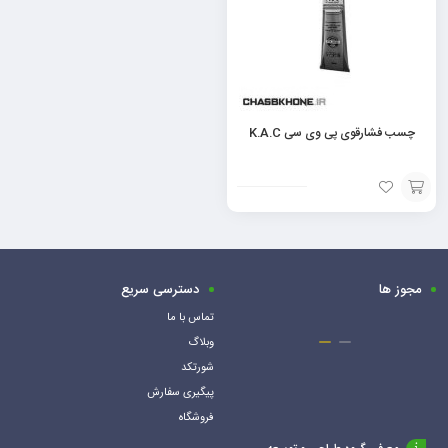
چسب فشارقوی پی وی سی K.A.C
افزودن
به
سبد
مجوز ها
دسترسی سریع
تماس با ما
وبلاگ
شورتکد
پیگیری سفارش
فروشگاه