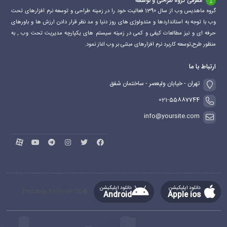
معرفی گروه طراحی و توسعه
گروه ماهدیس وب از سال 1390 فعالیت خود را در زمینه طراحی و توسعه نرم افزارهای تحت
وب با توجه به استانداردها و متدولوژی های روز دنیا و مد نظر قرار دادن ارزش ها و باورهای
حرفه ای و نیز مطالعات کیفی و کمی در زمینه سیستم های یکپارچه مدیریت تحت وب , به
منظور طرح,توسعه کاربرد نرم افزارهای مبتنی بر وب اغاز نمود.
ارتباط با ما
تهران - خیابان ولیعصر - ساختمان شفق
021-55887744
info@yoursite.com
دانلود اپلیکیشن
دانلود اپلیکیشن
[mc4wp_form id="764"]
Android
Apple ios