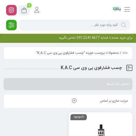
0
برای خرید عمده با شماره 09122414677 تماس بگیرید
خانه
/ محصولات برچسب خورده “چسب فشارقوی پی وی سی K.A.C”
چسب فشارقوی پی وی سی K.A.C
نمایش یک نتیجه
مرتب سازی بر اساس
ناموجود