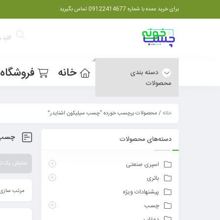
برای خرید عمده با شماره 09122414677 تماس بگیرید
خانه
فروشگاه
دسته بندی
محصولات
خانه
/ محصولات برچسب خورده “چسب سیلیکون اشنایدر”
چسب س
دسته‌های محصولات
نمایش یک نت
اسپری صنعتی
باتری
مرتب سازی 
پیشنهادات ویژه
چسب
دوغاب