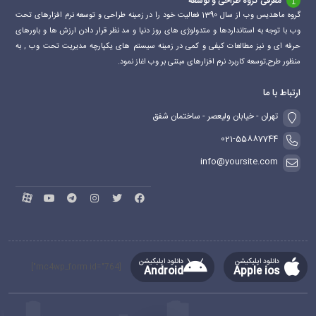
معرفی گروه طراحی و توسعه
گروه ماهدیس وب از سال 1390 فعالیت خود را در زمینه طراحی و توسعه نرم افزارهای تحت
وب با توجه به استانداردها و متدولوژی های روز دنیا و مد نظر قرار دادن ارزش ها و باورهای
حرفه ای و نیز مطالعات کیفی و کمی در زمینه سیستم های یکپارچه مدیریت تحت وب , به
منظور طرح,توسعه کاربرد نرم افزارهای مبتنی بر وب اغاز نمود.
ارتباط با ما
تهران - خیابان ولیعصر - ساختمان شفق
021-55887744
info@yoursite.com
دانلود اپلیکیشن
دانلود اپلیکیشن
[mc4wp_form id="764"]
Android
Apple ios