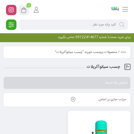
0
برای خرید عمده با شماره 09122414677 تماس بگیرید
خانه
/ محصولات برچسب خورده “چسب سیانوآکریلات”
چسب سیانوآکریلات
نمایش یک نتیجه
مرتب سازی بر اساس