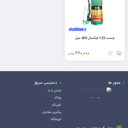
چسب 123 فیکسال 400 میل
320,000
تومان
افزودن
به
سبد
مجوز ها
دسترسی سریع
تماس با ما
وبلاگ
شورتکد
پیگیری سفارش
فروشگاه